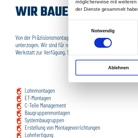
möglicherweise mit weiteren
WIR BAUEN DAS ZUSA
der Dienste gesammelt habe
Einwilligungsauswahl
Notwendig
Von der Präzisionsmontage bis zur Verpackung werden die 
unterzogen. Wir sind für nahezu alle Anforderungen gerüs
Werkstatt zur Verfügung. So werden aus Ihren Einzelteilen 
Ablehnen
Lohnmontagen
ET-Montagen
C-Teile Management
Baugruppenmontagen
Systembaugruppen
Erstellung von Montagevorrichtungen
Lohnfertigung