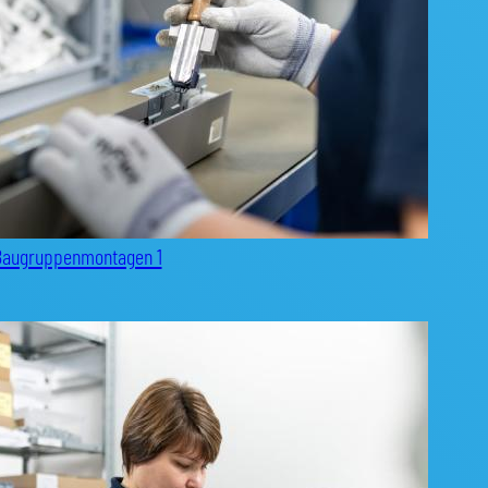
Baugruppenmontagen 1