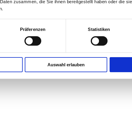
 Daten zusammen, die Sie ihnen bereitgestellt haben oder die s
MMEN!
n.
Präferenzen
Statistiken
Komponenten oder Anlagen auch von uns in Betrieb genommen und ei
tet. Unserem Fachpersonal stehen moderne Montageplätze inklusive
hochwertige Baugruppen - mechanische, hydraulische, pneumatische,
Auswahl erlauben