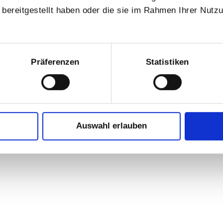
MMEN!
bereitgestellt haben oder die sie im Rahmen Ihrer Nutz
Komponenten oder Anlagen auch von uns in Betrieb genommen und ei
Präferenzen
Statistiken
tet. Unserem Fachpersonal stehen moderne Montageplätze inklusive
hochwertige Baugruppen - mechanische, hydraulische, pneumatische,
Auswahl erlauben