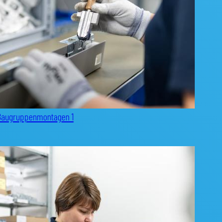
Baugruppenmontagen 1