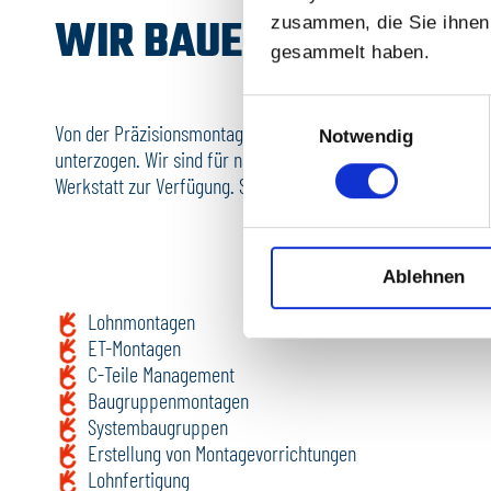
WIR BAUEN DAS ZUSA
zusammen, die Sie ihnen 
gesammelt haben.
Einwilligungsauswahl
Von der Präzisionsmontage bis zur Verpackung werden die 
Notwendig
unterzogen. Wir sind für nahezu alle Anforderungen gerüs
Werkstatt zur Verfügung. So werden aus Ihren Einzelteilen 
Ablehnen
Lohnmontagen
ET-Montagen
C-Teile Management
Baugruppenmontagen
Systembaugruppen
Erstellung von Montagevorrichtungen
Lohnfertigung